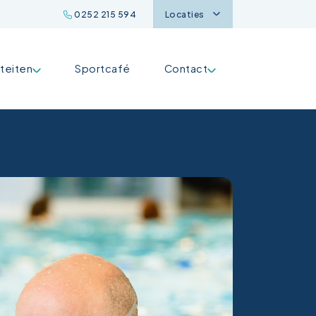
0252 215 594
Locaties
iteiten
Sportcafé
Contact