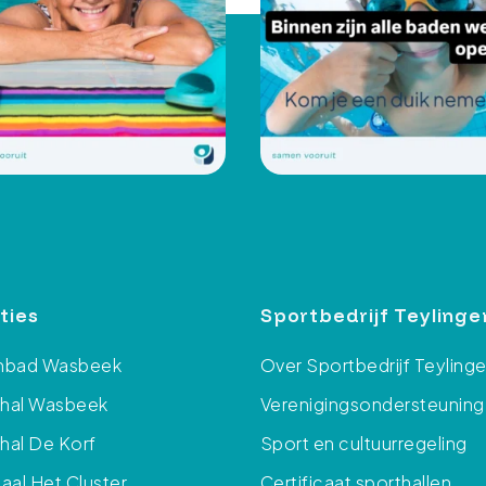
ties
Sportbedrijf Teylinge
bad Wasbeek
Over Sportbedrijf Teyling
thal Wasbeek
Verenigingsondersteuning
hal De Korf
Sport en cultuurregeling
al Het Cluster
Certificaat sporthallen