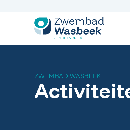
Spring
naar
inhoud
ZWEMBAD WASBEEK
Activitei