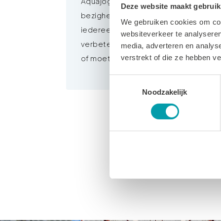
Aquajogging is een ideale, sportieve
Deze website maakt gebruik
bezigheid. Deze activiteit is voor
We gebruiken cookies om cont
iedereen die de conditie wil
websiteverkeer te analyseren
verbeteren of bijhouden, wil afvallen
media, adverteren en analys
verstrekt of die ze hebben v
of moet revalideren.
Toestemmingsselectie
Noodzakelijk