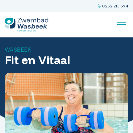
Spring
0252 215 594
naar
inhoud
WASBEEK
Fit en Vitaal