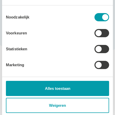
€
11-
Let op: na
Toestemmingsselectie
59,00
badenkaart
aankoop één
Noodzakelijk
jaar geldig
Voorkeuren
Statistieken
Marketing
Andere activiteiten
Alles toestaan
Ouder en Kind zwemmen
Weigeren
Puppyzwemmen