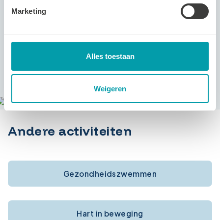
Tarieven
Marketing
€ 8,45
Per keer
Alles toestaan
Weigeren
Andere activiteiten
Gezondheidszwemmen
Hart in beweging