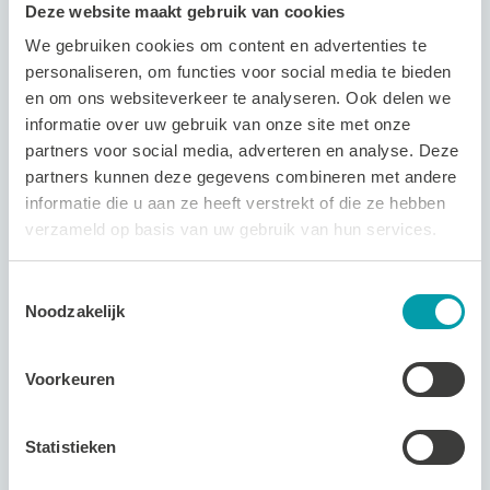
Deze website maakt gebruik van cookies
Reserveren voor de VIP Discoparty is noodzakelijk
en kan via
0252- 21 55 94
. Kies voor de optie
We gebruiken cookies om content en advertenties te
personaliseren, om functies voor social media te bieden
receptie, niet administratie.
en om ons websiteverkeer te analyseren. Ook delen we
informatie over uw gebruik van onze site met onze
partners voor social media, adverteren en analyse. Deze
partners kunnen deze gegevens combineren met andere
informatie die u aan ze heeft verstrekt of die ze hebben
Zwemtijden
verzameld op basis van uw gebruik van hun services.
Discozwemmen
Toestemmingsselectie
Noodzakelijk
Iedere laatste
19.00
DJ
vrijdag van de
–
start
Voorkeuren
maand
21.30
om
19.45
Statistieken