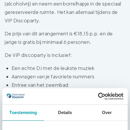
(alcoholvrij) en neem een borrelhapje in de speciaal
gereserveerde ruimte. Het kan allemaal tijdens de
VIP Discoparty.
De prijs van dit arrangement is €18,15 p.p. en de
jarige is gratis bij minimaal 6 personen.
De VIP discoparty is inclusief:
Een echte DJ met de leukste muziek
Aanvragen van je favoriete nummers
Entree van het zwembad
Een tropische cocktail (alcoholvrij)
Een drankje
Twee maal borrelhapjes
Toestemming
Details
Over
Een gereserveerde ruimte