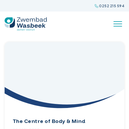
Spring
0252 215 594
naar
inhoud
The Centre of Body & Mind