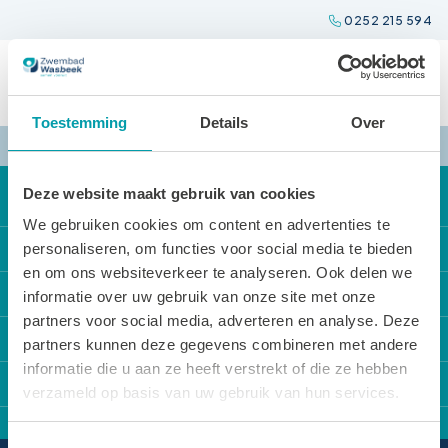
Spring
0252 215 594
naar
inhoud
Toestemming
Details
Over
Deze website maakt gebruik van cookies
We gebruiken cookies om content en advertenties te
Direct naar
personaliseren, om functies voor social media te bieden
en om ons websiteverkeer te analyseren. Ook delen we
Onze activiteiten
Locaties
informatie over uw gebruik van onze site met onze
partners voor social media, adverteren en analyse. Deze
Locatie reserveren
Zwembad Wasbeek
Sportbedrijf Teylingen
partners kunnen deze gegevens combineren met andere
De Tarieven
Sporthal Wasbeek
informatie die u aan ze heeft verstrekt of die ze hebben
Over Sportbedrijf Teylingen
Contact
Openingstijden
verzameld op basis van uw gebruik van hun services.
Sporthal De Korf
Verenigingsondersteuning
Van Alkemadelaan 12
Huisregels
Gymzaal Het Cluster
Sport en cultuurregeling
Toestemmingsselectie