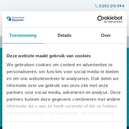
Spring
0252 215 594
naar
inhoud
Toestemming
Details
Over
Deze website maakt gebruik van cookies
We gebruiken cookies om content en advertenties te
Direct naar
personaliseren, om functies voor social media te bieden
en om ons websiteverkeer te analyseren. Ook delen we
Onze activiteiten
Locaties
informatie over uw gebruik van onze site met onze
partners voor social media, adverteren en analyse. Deze
Locatie reserveren
Zwembad Wasbeek
Sportbedrijf Teylingen
partners kunnen deze gegevens combineren met andere
De Tarieven
Sporthal Wasbeek
informatie die u aan ze heeft verstrekt of die ze hebben
Over Sportbedrijf Teylingen
Contact
Openingstijden
verzameld op basis van uw gebruik van hun services.
Sporthal De Korf
Verenigingsondersteuning
Van Alkemadelaan 12
Huisregels
Gymzaal Het Cluster
Sport en cultuurregeling
Toestemmingsselectie