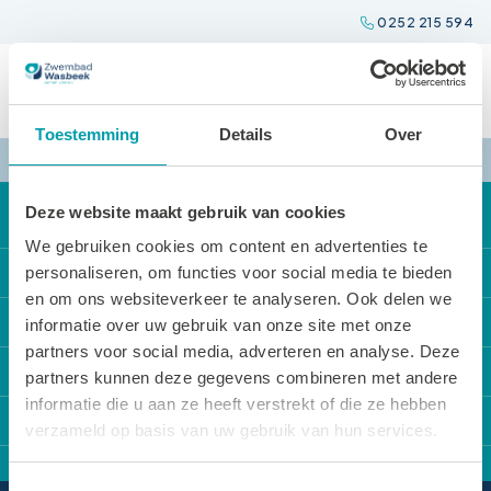
Spring
0252 215 594
naar
inhoud
Toestemming
Details
Over
Deze website maakt gebruik van cookies
We gebruiken cookies om content en advertenties te
Direct naar
personaliseren, om functies voor social media te bieden
en om ons websiteverkeer te analyseren. Ook delen we
Onze activiteiten
Locaties
informatie over uw gebruik van onze site met onze
partners voor social media, adverteren en analyse. Deze
Locatie reserveren
Zwembad Wasbeek
Sportbedrijf Teylingen
partners kunnen deze gegevens combineren met andere
De Tarieven
Sporthal Wasbeek
informatie die u aan ze heeft verstrekt of die ze hebben
Over Sportbedrijf Teylingen
Contact
Openingstijden
verzameld op basis van uw gebruik van hun services.
Sporthal De Korf
Verenigingsondersteuning
Van Alkemadelaan 12
Huisregels
Gymzaal Het Cluster
Sport en cultuurregeling
Toestemmingsselectie