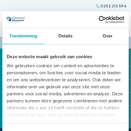
Spring
0252 215 594
naar
inhoud
Toestemming
Details
Over
Deze website maakt gebruik van cookies
We gebruiken cookies om content en advertenties te
Direct naar
personaliseren, om functies voor social media te bieden
en om ons websiteverkeer te analyseren. Ook delen we
Onze activiteiten
Locaties
informatie over uw gebruik van onze site met onze
partners voor social media, adverteren en analyse. Deze
Locatie reserveren
Zwembad Wasbeek
Sportbedrijf Teylingen
partners kunnen deze gegevens combineren met andere
De Tarieven
Sporthal Wasbeek
informatie die u aan ze heeft verstrekt of die ze hebben
Over Sportbedrijf Teylingen
Contact
Openingstijden
verzameld op basis van uw gebruik van hun services.
Sporthal De Korf
Verenigingsondersteuning
Van Alkemadelaan 12
Huisregels
Gymzaal Het Cluster
Sport en cultuurregeling
Toestemmingsselectie