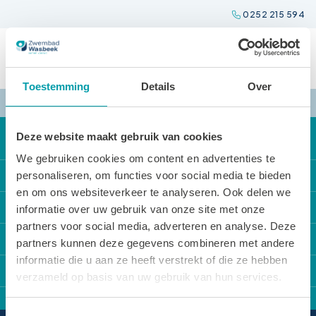
Spring
0252 215 594
naar
inhoud
Toestemming
Details
Over
Deze website maakt gebruik van cookies
We gebruiken cookies om content en advertenties te
Direct naar
personaliseren, om functies voor social media te bieden
en om ons websiteverkeer te analyseren. Ook delen we
Onze activiteiten
Locaties
informatie over uw gebruik van onze site met onze
partners voor social media, adverteren en analyse. Deze
Locatie reserveren
Zwembad Wasbeek
Sportbedrijf Teylingen
partners kunnen deze gegevens combineren met andere
De Tarieven
Sporthal Wasbeek
informatie die u aan ze heeft verstrekt of die ze hebben
Over Sportbedrijf Teylingen
Contact
Openingstijden
verzameld op basis van uw gebruik van hun services.
Sporthal De Korf
Verenigingsondersteuning
Van Alkemadelaan 12
Huisregels
Gymzaal Het Cluster
Sport en cultuurregeling
Toestemmingsselectie