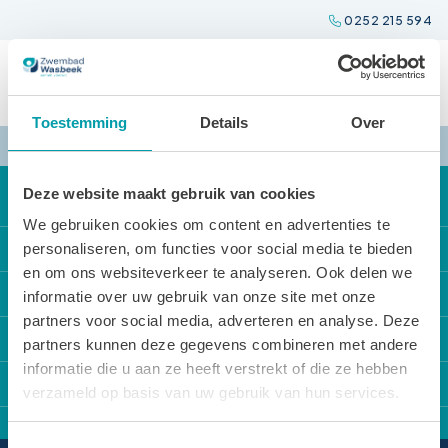
Spring
0252 215 594
naar
inhoud
Toestemming
Details
Over
Deze website maakt gebruik van cookies
We gebruiken cookies om content en advertenties te
Direct naar
personaliseren, om functies voor social media te bieden
en om ons websiteverkeer te analyseren. Ook delen we
Onze activiteiten
Locaties
informatie over uw gebruik van onze site met onze
partners voor social media, adverteren en analyse. Deze
Locatie reserveren
Zwembad Wasbeek
Sportbedrijf Teylingen
partners kunnen deze gegevens combineren met andere
De Tarieven
Sporthal Wasbeek
informatie die u aan ze heeft verstrekt of die ze hebben
Over Sportbedrijf Teylingen
Contact
Openingstijden
verzameld op basis van uw gebruik van hun services.
Sporthal De Korf
Verenigingsondersteuning
Van Alkemadelaan 12
Huisregels
Gymzaal Het Cluster
Sport en cultuurregeling
Toestemmingsselectie