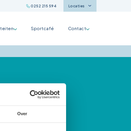
0252 215 594
Locaties
iteiten
Sportcafé
Contact
Over