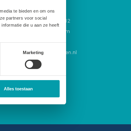
n
Contact
 media te bieden en om ons
ze partners voor social
en
Van Alkemadelaan 12
nformatie die u aan ze heeft
2171 DH Sassenheim
0252 215 594
info@sbteylingen.nl
Marketing
Alles toestaan