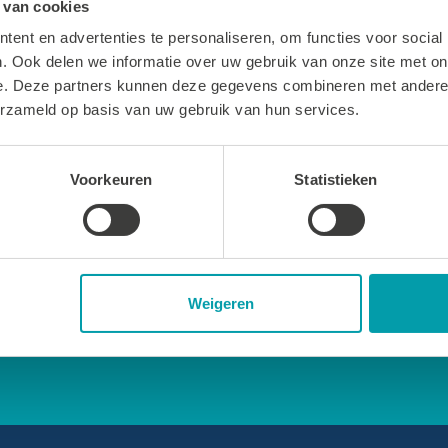
 van cookies
ties
Sportbedrijf Teylinge
ent en advertenties te personaliseren, om functies voor social
. Ook delen we informatie over uw gebruik van onze site met on
bad Wasbeek
Over Sportbedrijf Teyling
e. Deze partners kunnen deze gegevens combineren met andere i
thal Wasbeek
Verenigingsondersteuning
erzameld op basis van uw gebruik van hun services.
hal De Korf
Sport en cultuurregeling
al Het Cluster
Certificaat sporthallen
Voorkeuren
Statistieken
hal De Geest
Ons bestuur
hal De Tulp
zaal De Schans
Weigeren