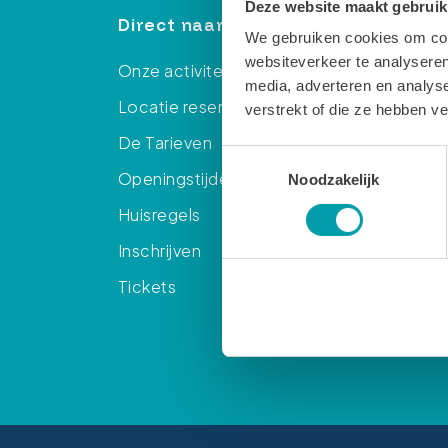
Deze website maakt gebruik
Direct naar
Loca
We gebruiken cookies om cont
websiteverkeer te analyseren
Onze activiteiten
Zwem
media, adverteren en analys
Locatie reserveren
Spor
verstrekt of die ze hebben v
De Tarieven
Sport
Toestemmingsselectie
Openingstijden
Gymza
Noodzakelijk
Huisregels
Sport
Inschrijven
Sport
Tickets
Sport