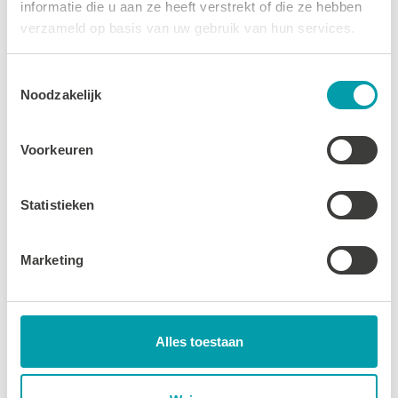
28 MEI 2025
informatie die u aan ze heeft verstrekt of die ze hebben
verzameld op basis van uw gebruik van hun services.
LEES MEER
Toestemmingsselectie
Noodzakelijk
Voorkeuren
Statistieken
Marketing
Alles toestaan
Wielersport
27 MEI 2025