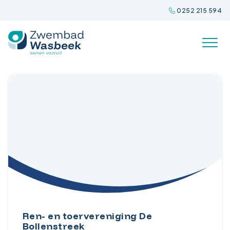
Spring
0252 215 594
naar
inhoud
Ren- en toervereniging De
Bollenstreek