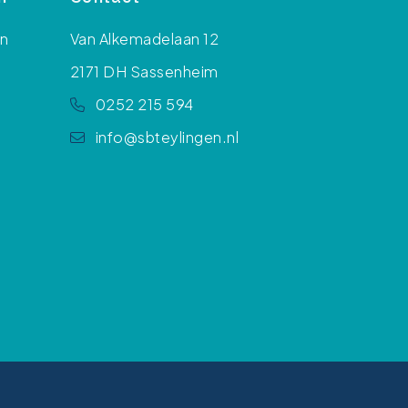
en
Van Alkemadelaan 12
2171 DH Sassenheim
0252 215 594
info@sbteylingen.nl