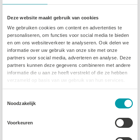
27 MEI 2025
Deze website maakt gebruik van cookies
LEES MEER
We gebruiken cookies om content en advertenties te
personaliseren, om functies voor social media te bieden
en om ons websiteverkeer te analyseren. Ook delen we
informatie over uw gebruik van onze site met onze
partners voor social media, adverteren en analyse. Deze
partners kunnen deze gegevens combineren met andere
informatie die u aan ze heeft verstrekt of die ze hebben
verzameld op basis van uw gebruik van hun services.
Toestemmingsselectie
Noodzakelijk
Voorkeuren
Total Move
27 MEI 2025