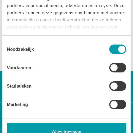
22 MEI 2025
partners voor social media, adverteren en analyse. Deze
Zwemmen voor aanstaande moeders is
partners kunnen deze gegevens combineren met andere
ontspannend, verzachtend en goed voor je
informatie die u aan ze heeft verstrekt of die ze hebben
conditie.
verzameld op basis van uw gebruik van hun services.
Toestemmingsselectie
Noodzakelijk
LEES MEER
Voorkeuren
Statistieken
Direct naar
Marketing
Onze activiteiten
Locaties
Locatie reserveren
Zwembad Wasbeek
Sportbedrijf Teylingen
De Tarieven
Sporthal Wasbeek
Alles toestaan