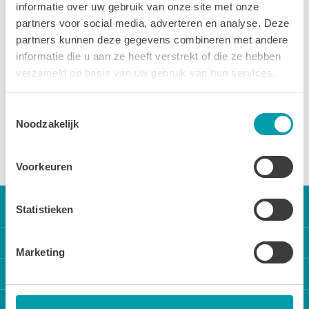
22 MEI 2025
informatie over uw gebruik van onze site met onze
Aquajogging is een ideale, sportieve
partners voor social media, adverteren en analyse. Deze
partners kunnen deze gegevens combineren met andere
bezigheid. Deze activiteit is voor iedereen die
informatie die u aan ze heeft verstrekt of die ze hebben
de conditie wil verbeteren of bijhouden,…
verzameld op basis van uw gebruik van hun services.
Lees meer
Toestemmingsselectie
Noodzakelijk
LEES MEER
Voorkeuren
Statistieken
Direct naar
Marketing
Onze activiteiten
Locaties
Locatie reserveren
Zwembad Wasbeek
Sportbedrijf Teylingen